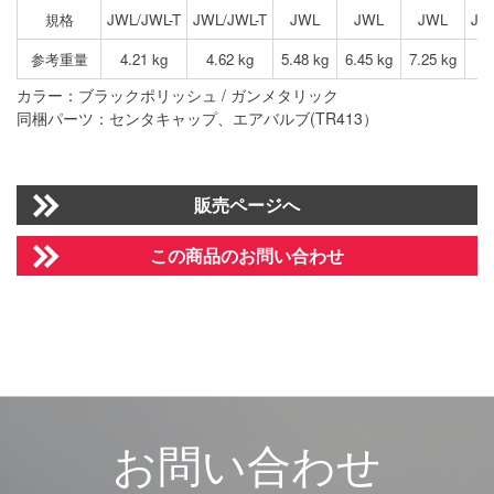
規格
JWL/JWL-T
JWL/JWL-T
JWL
JWL
JWL
JW
参考重量
4.21 kg
4.62 kg
5.48 kg
6.45 kg
7.25 kg
4
カラー：ブラックポリッシュ / ガンメタリック
同梱パーツ：センタキャップ、エアバルブ(TR413）
販売ページへ
この商品のお問い合わせ
お
問
い
合
わ
せ