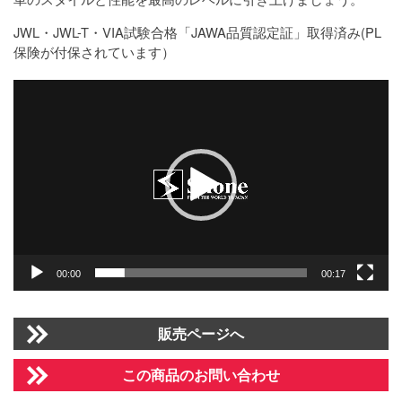
JWL・JWL-T・VIA試験合格「JAWA品質認定証」取得済み(PL
保険が付保されています）
動
画
プ
レ
ー
ヤ
ー
00:00
00:17
販売ページへ
この商品のお問い合わせ