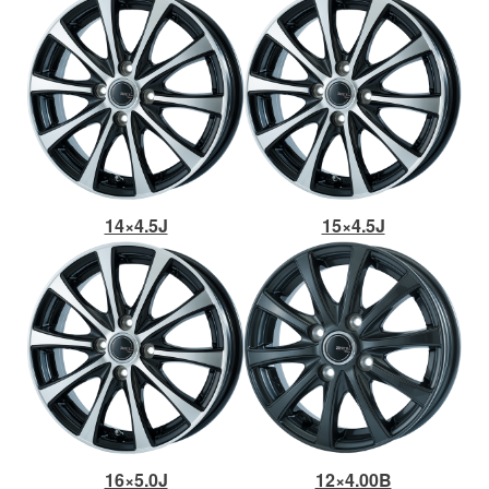
14×4.5J
15×4.5J
16×5.0J
12×4.00B