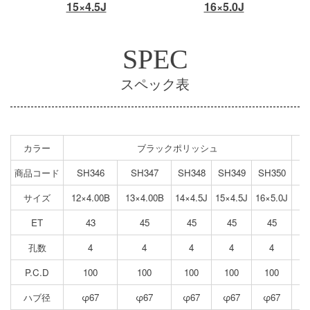
15×4.5J
16×5.0J
SPEC
スペック表
カラー
ブラックポリッシュ
商品コード
SH346
SH347
SH348
SH349
SH350
サイズ
12×4.00B
13×4.00B
14×4.5J
15×4.5J
16×5.0J
12
ET
43
45
45
45
45
孔数
4
4
4
4
4
P.C.D
100
100
100
100
100
ハブ径
φ67
φ67
φ67
φ67
φ67