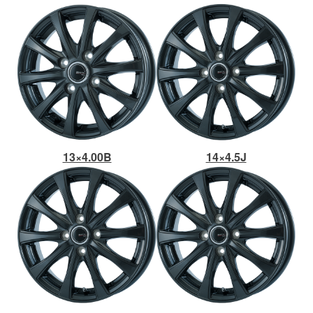
13×4.00B
14×4.5J