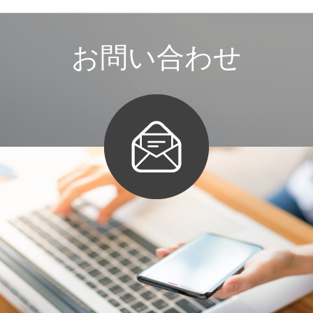
お
問
い
合
わ
せ